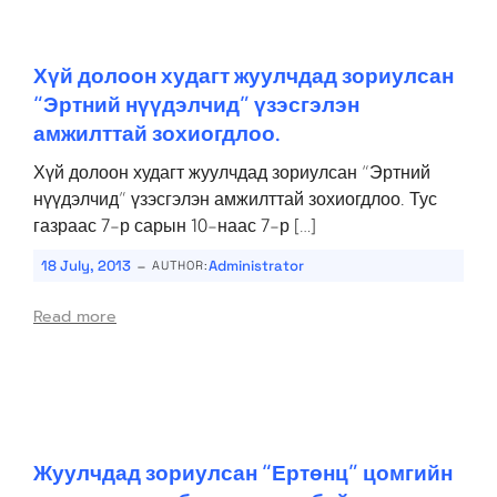
Хүй долоон худагт жуулчдад зориулсан
“Эртний нүүдэлчид” үзэсгэлэн
амжилттай зохиогдлоо.
Хүй долоон худагт жуулчдад зориулсан “Эртний
нүүдэлчид” үзэсгэлэн амжилттай зохиогдлоо. Тус
газраас 7-р сарын 10-наас 7-р […]
-
18 July, 2013
Administrator
AUTHOR:
Read more
Жуулчдад зориулсан “Ертөнц” цомгийн