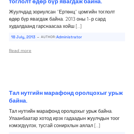
тоглолт өдөр бүр явагдаж байна.
Жуулчдад зориулсан “Ертөнц” цомгийн тоглолт
өдөр бүр явагдаж байна. 2013 оны 1-р сард
худалдаанд гарснаасаа хойш […]
-
18 July, 2013
Administrator
AUTHOR:
Read more
Тал нутгийн марафонд оролцохыг урьж
байна.
Тал нутгийн марафонд оролцохыг урьж байна.
Улаанбаатар хотод ирэх гадаадын жуулчдын тоог
нэмэгдүүлэх, тусгай сонирхлын аялал […]