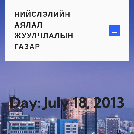
Skip
to
НИЙСЛЭЛИЙН
content
АЯЛАЛ
ЖУУЛЧЛАЛЫН
ГАЗАР
Day:
July 18, 2013