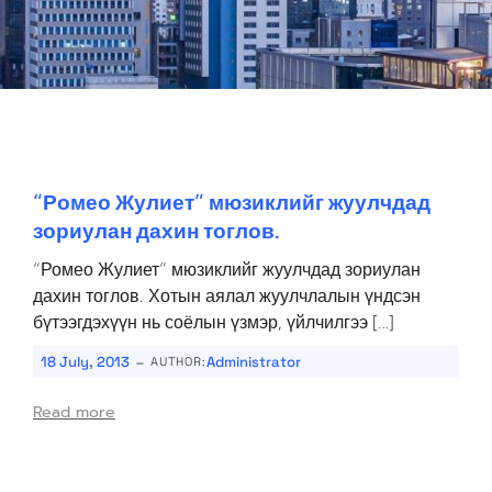
“Ромео Жулиет” мюзиклийг жуулчдад
зориулан дахин тоглов.
“Ромео Жулиет” мюзиклийг жуулчдад зориулан
дахин тоглов. Хотын аялал жуулчлалын үндсэн
бүтээгдэхүүн нь соёлын үзмэр, үйлчилгээ […]
-
18 July, 2013
Administrator
AUTHOR:
Read more