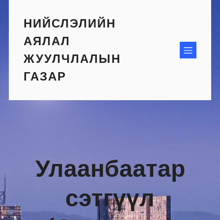
Skip
to
НИЙСЛЭЛИЙН
content
АЯЛАЛ
ЖУУЛЧЛАЛЫН
ГАЗАР
Улаанбаатар
сэтгүүл