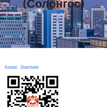
(Солонгос)
Korean
Download