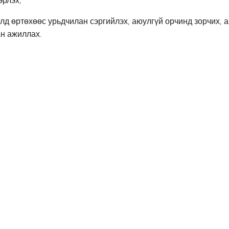
эрлэх;
илд өртөхөөс урьдчилан сэргийлэх, аюулгүй орчинд зорчих, 
ан ажиллах.