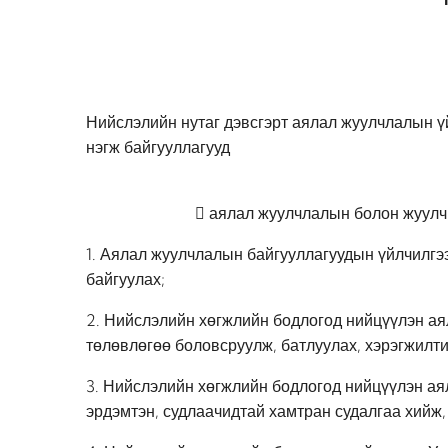
Нийслэлийн нутаг дэвсгэрт аялал жуулчлалын ү
нэгж байгууллагууд
 аялал жуулчлалын болон жуулчн
1. Аялал жуулчлалын байгууллагуудын үйлчилгээ
байгуулах;
2. Нийслэлийн хөгжлийн бодлогод нийцүүлэн ая
төлөвлөгөө боловсруулж, батлуулах, хэрэгжилтий
3. Нийслэлийн хөгжлийн бодлогод нийцүүлэн аял
эрдэмтэн, судлаачидтай хамтран судалгаа хийж,