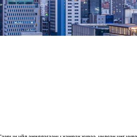
Газрын үйл ажиллагааны хамрах хүрээ, үндсэн чиг үүрэ