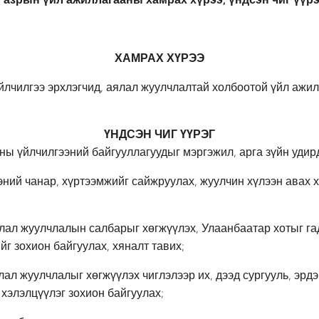
ХАМРАХ ХҮРЭЭ
йлчилгээ эрхлэгчид, аялал жуулчлалтай холбоотой үйл ажил
ҮНДСЭН ЧИГ ҮҮРЭГ
ы үйлчилгээний байгууллагуудыг мэргэжил, арга зүйн удир
ний чанар, хүртээмжийг сайжруулах, жуулчин хүлээн авах 
лал жуулчлалын салбарыг хөгжүүлэх, Улаанбаатар хотыг га
г зохион байгуулах, хяналт тавих;
ал жуулчлалыг хөгжүүлэх чиглэлээр их, дээд сургууль, эрд
 хэлэлцүүлэг зохион байгуулах;