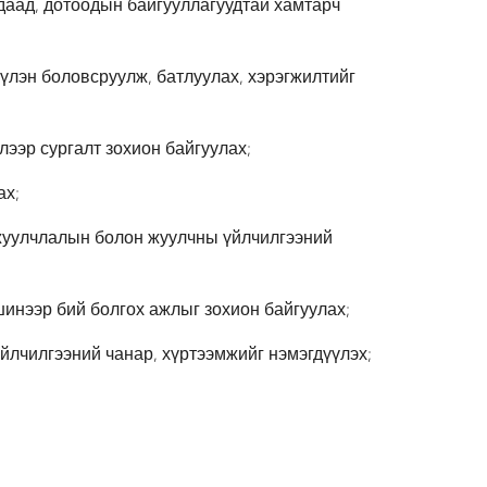
даад, дотоодын байгууллагуудтай хамтарч
үлэн боловсруулж, батлуулах, хэрэгжилтийг
лээр сургалт зохион байгуулах;
ах;
л жуулчлалын болон жуулчны үйлчилгээний
шинээр бий болгох ажлыг зохион байгуулах;
үйлчилгээний чанар, хүртээмжийг нэмэгдүүлэх;