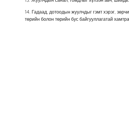
13. Жуулчдын санал, гомдлыг хүлээн авч, шийдв
14. Гадаад, дотоодын жуулчдыг гэмт хэрэг, зөрч
төрийн болон төрийн бус байгууллагатай хамтр