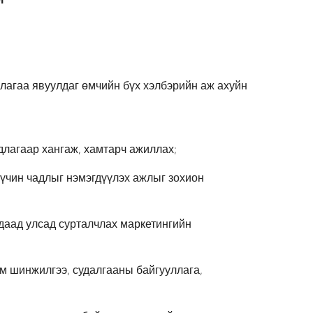
лагаа явуулдаг өмчийн бүх хэлбэрийн аж ахуйн
длагаар хангаж, хамтарч ажиллах;
хүчин чадлыг нэмэгдүүлэх ажлыг зохион
даад улсад сурталчлах маркетингийн
эм шинжилгээ, судалгааны байгууллага,