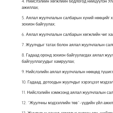
4. Нийслэлийн хөгжлийн бодлогод нийцүүлэн Ул
ажиллах;
5. Аялал жуулчлалын салбарын хүний нөөцийг х
зохион байгуулах;
6. Аялал жуулчлалын салбарын хөгжлийн чиг хан
7. Жуулчдыг татах болон аялал жуулчлалын сал
8. Гадаад оронд зохион байгуулагдах аялал жуу
байгууллагуудыг хамруулах;
9. Нийслэлийн аялал жуулчлалын нөөцөд түшиглэ
10. Гадаад, дотоодын жуулчдыг хэрэгцээт мэдээ
11. Нийслэлийн хэмжээнд аялал жуулчлалын сал
12. “Жуулчны мэдээллийн төв”-үүдийн үйл ажил