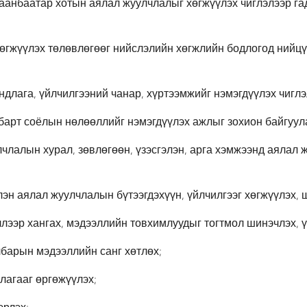
аанбаатар хотын аялал жуулчлалыг хөгжүүлэх чиглэлээр га
өгжүүлэх төлөвлөгөөг нийслэлийн хөгжлийн бодлогод нийцү
длага, үйлчилгээний чанар, хүртээмжийг нэмэгдүүлэх чиглэ
барт соёлын нөлөөллийг нэмэгдүүлэх ажлыг зохион байгуул
лчлалын хурал, зөвлөгөөн, үзэсгэлэн, арга хэмжээнд аяла
н аялал жуулчлалын бүтээгдэхүүн, үйлчилгээг хөгжүүлэх, 
ллээр хангах, мэдээллийн товхимлуудыг тогтмол шинэчлэх, 
барын мэдээллийн санг хөтлөх;
лагааг өргөжүүлэх;