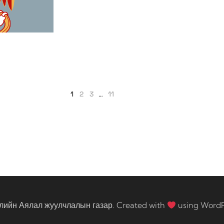
1
2
3
…
11
лийн Аялал жуулчлалын газар. Created with
using Word