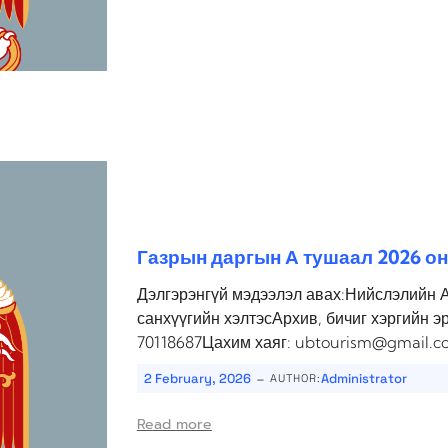
Газрын даргын А тушаал 2026 он
Дэлгэрэнгүй мэдээлэл авах:Нийслэлийн 
санхүүгийн хэлтэсАрхив, бичиг хэргийн э
70118687Цахим хаяг: ubtourism@gmail.c
-
2 February, 2026
Administrator
AUTHOR:
Read more