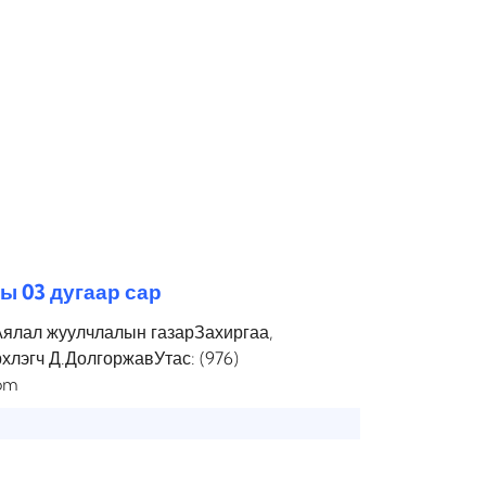
ы 03 дугаар сар
Аялал жуулчлалын газарЗахиргаа,
рхлэгч Д.ДолгоржавУтас: (976)
om