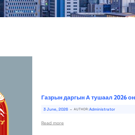
Газрын даргын А тушаал 2026 он
-
3 June, 2026
Administrator
AUTHOR:
Read more