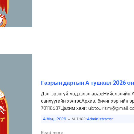
Газрын даргын А тушаал 2026 он
Дэлгэрэнгүй мэдээлэл авах:Нийслэлийн 
санхүүгийн хэлтэсАрхив, бичиг хэргийн э
70118687Цахим хаяг: ubtourism@gmail.c
-
4 May, 2026
Administrator
AUTHOR:
Read more