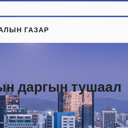
АЛЫН ГАЗАР
ын даргын тушаал