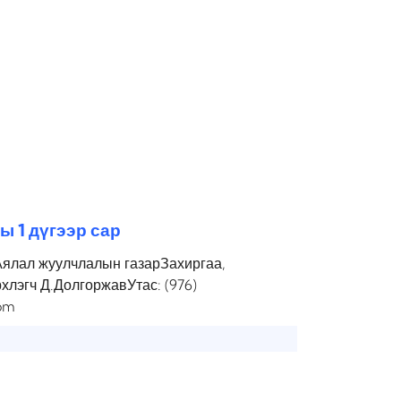
ы 1 дүгээр сар
Аялал жуулчлалын газарЗахиргаа,
рхлэгч Д.ДолгоржавУтас: (976)
om