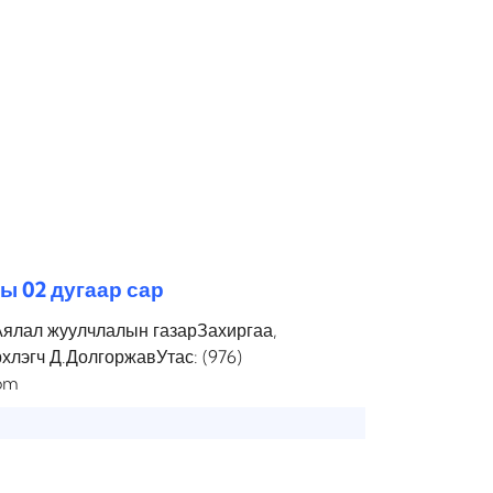
ы 02 дугаар сар
Аялал жуулчлалын газарЗахиргаа,
рхлэгч Д.ДолгоржавУтас: (976)
om