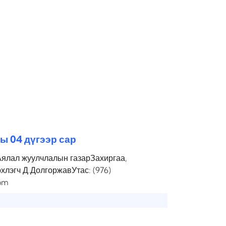
ы 04 дүгээр сар
Аялал жуулчлалын газарЗахиргаа,
рхлэгч Д.ДолгоржавУтас: (976)
om