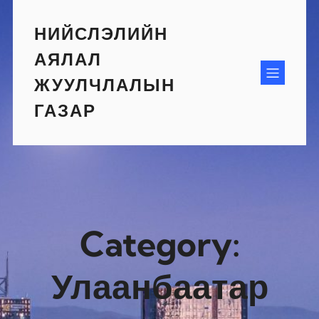
Skip
to
НИЙСЛЭЛИЙН
content
АЯЛАЛ
ЖУУЛЧЛАЛЫН
ГАЗАР
Category:
Улаанбаатар