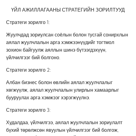
ҮЙЛ АЖИЛЛАГААНЫ СТРАТЕГИЙН ЗОРИЛТУУД
Стратеги зорилго 1:
Жуулчдад зориулсан соёлын болон тусгай сонирхлын
аялал жуулчлалын арга хэмжээнүүдийг тогтмол
зохион байгуулж аяллын шинэ бүтээгдэхүүн,
үйлчилгээг бий болгоно.
Стратеги зорилго 2:
Албан бизнес болон өвлийн аялал жуулчлалыг
хөгжүүлж, аялал жуулчлалын улирлын хамаарлыг
бууруулах арга хэмжээг хэрэгжүүлнэ.
Стратеги зорилго 3:
Худалдаа, үйлчилгээ, аялал жуулчлалын зориулалт
бүхий төрөлжсөн явуулын үйлчилгээг бий болгож,