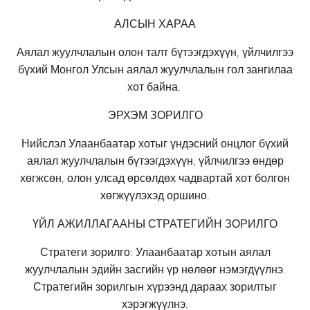
АЛСЫН ХАРАА
Аялал жуулчлалын олон талт бүтээгдэхүүн, үйлчилгээ
бүхий Монгол Улсын аялал жуулчлалын гол зангилаа
хот байна.
ЭРХЭМ ЗОРИЛГО
Нийслэл Улаанбаатар хотыг үндэсний онцлог бүхий
аялал жуулчлалын бүтээгдэхүүн, үйлчилгээ өндөр
хөгжсөн, олон улсад өрсөлдөх чадвартай хот болгон
хөгжүүлэхэд оршино.
ҮЙЛ АЖИЛЛАГААНЫ СТРАТЕГИЙН ЗОРИЛГО
Стратеги зорилго: Улаанбаатар хотын аялал
жуулчлалын эдийн засгийн үр нөлөөг нэмэгдүүлнэ.
Стратегийн зорилгын хүрээнд дараах зорилтыг
хэрэгжүүлнэ.