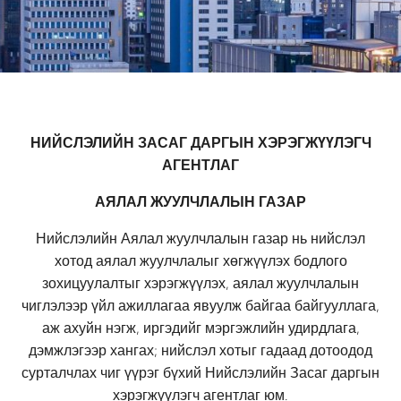
НИЙСЛЭЛИЙН ЗАСАГ ДАРГЫН ХЭРЭГЖҮҮЛЭГЧ
АГЕНТЛАГ
АЯЛАЛ ЖУУЛЧЛАЛЫН
ГАЗАР
Нийслэлийн Аялал жуулчлалын газар нь нийслэл
хотод аялал жуулчлалыг хөгжүүлэх бодлого
зохицуулалтыг хэрэгжүүлэх, аялал жуулчлалын
чиглэлээр үйл ажиллагаа явуулж байгаа байгууллага,
аж ахуйн нэгж, иргэдийг мэргэжлийн удирдлага,
дэмжлэгээр хангах; нийслэл хотыг гадаад дотоодод
сурталчлах чиг үүрэг бүхий Нийслэлийн Засаг даргын
хэрэгжүүлэгч агентлаг юм.