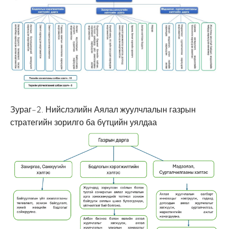
Зураг-2. Нийслэлийн Аялал жуулчлалын газрын
стратегийн зорилго ба бүтцийн уялдаа