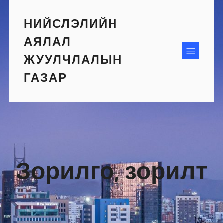
Skip
to
НИЙСЛЭЛИЙН
content
АЯЛАЛ
ЖУУЛЧЛАЛЫН
ГАЗАР
Зорилго, зорилт