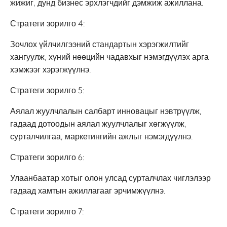
жижиг, дунд бизнес эрхлэгчдийг дэмжиж ажиллана.
Стратеги зорилго 4:
Зочлох үйлчилгээний стандартын хэрэгжилтийг
хангуулж, хүний нөөцийн чадавхыг нэмэгдүүлэх арга
хэмжээг хэрэгжүүлнэ.
Стратеги зорилго 5:
Аялал жуулчлалын салбарт инновацыг нэвтрүүлж,
гадаад дотоодын аялал жуулчлалыг хөгжүүлж,
сурталчилгаа, маркетингийн ажлыг нэмэгдүүлнэ.
Стратеги зорилго 6:
Улаанбаатар хотыг олон улсад сурталчлах чиглэлээр
гадаад хамтын ажиллагааг эрчимжүүлнэ.
Стратеги зорилго 7: