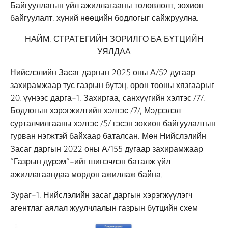
Байгууллагын үйл ажиллагааны төлөвлөлт, зохион
байгуулалт, хүний нөөцийн бодлогыг сайжруулна.
НАЙМ. СТРАТЕГИЙН ЗОРИЛГО БА БҮТЦИЙН
УЯЛДАА
Нийслэлийн Засаг даргын 2025 оны А/52 дугаар
захирамжаар тус газрын бүтэц, орон тооны хязгаарыг
20, үүнээс дарга-1, Захиргаа, санхүүгийн хэлтэс /7/,
Бодлогын хэрэгжилтийн хэлтэс /7/, Мэдээлэл
сурталчилгааны хэлтэс /5/ гэсэн зохион байгуулалтын
гурван нэгжтэй байхаар баталсан. Мөн Нийслэлийн
Засаг даргын 2022 оны А/155 дугаар захирамжаар
“Газрын дүрэм”-ийг шинэчлэн баталж үйл
ажиллагаандаа мөрдөн ажиллаж байна.
Зураг-1. Нийслэлийн засаг даргын хэрэгжүүлэгч
агентлаг аялал жуулчлалын газрын бүтцийн схем