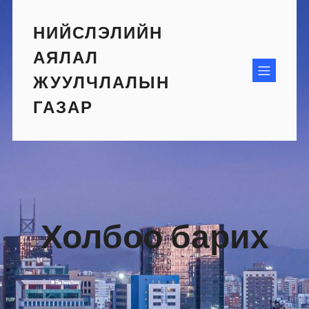
Skip
to
НИЙСЛЭЛИЙН
content
АЯЛАЛ
ЖУУЛЧЛАЛЫН
ГАЗАР
Холбоо барих