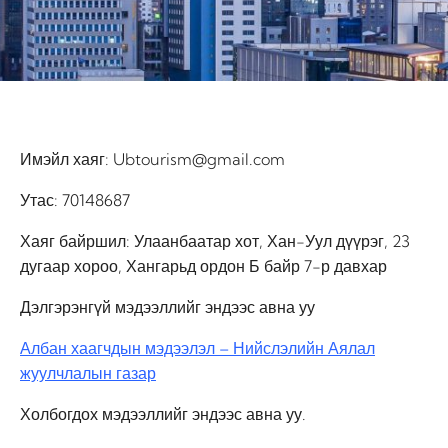
Имэйл хаяг: Ubtourism@gmail.com
Утас: 70148687
Хаяг байршил: Улаанбаатар хот, Хан-Уул дүүрэг, 23
дугаар хороо, Хангарьд ордон Б байр 7-р давхар
Дэлгэрэнгүй мэдээллийг эндээс авна уу
Албан хаагчдын мэдээлэл – Нийслэлийн Аялал
жуулчлалын газар
Холбогдох мэдээллийг эндээс авна уу.