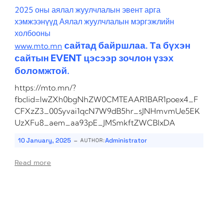
2025 оны аялал жуулчлалын эвент арга
хэмжээнүүд Аялал жуулчлалын мэргэжлийн
холбооны
сайтад байршлаа. Та бүхэн
www.mto.mn
сайтын EVENT цэсээр зочлон үзэх
боломжтой.
https://mto.mn/?
fbclid=IwZXh0bgNhZW0CMTEAAR1BAR1poex4_F
CFXzZ3_00Syvai1qcN7W9dB5hr_sJNHmvmUe5EK
UzXFu8_aem_aa93pE_JMSmkftZWCBIxDA
-
10 January, 2025
Administrator
AUTHOR:
Read more