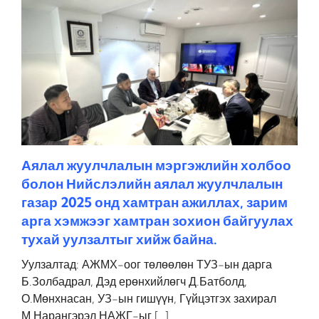
Аялал жуулчлалын мэргэжлийн холбоо
болон Нийслэлийн аялал жуулчлалын
газар 2025 онд хамтран ажиллах, зарим
арга хэмжээг хамтран зохион байгуулах
тухай уулзалтыг хийж байна.
Уулзалтад: АЖМХ-оог төлөөлөн ТУЗ-ын дарга
Б.Золбадрал, Дэд ерөнхийлөгч Д.Батболд,
О.Мөнхнасан, УЗ-ын гишүүн, Гүйцэтгэх захирал
М.Нарангэрэл НАЖГ-ыг […]