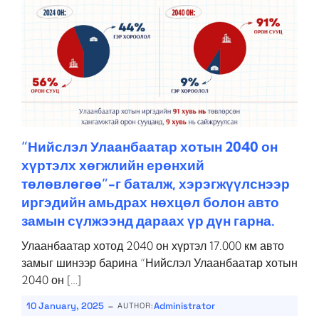
“Нийслэл Улаанбаатар хотын 2040 он
хүртэлх хөгжлийн ерөнхий
төлөвлөгөө”-г баталж, хэрэгжүүлснээр
иргэдийн амьдрах нөхцөл болон авто
замын сүлжээнд дараах үр дүн гарна.
Улаанбаатар хотод 2040 он хүртэл 17.000 км авто
замыг шинээр барина “Нийслэл Улаанбаатар хотын
2040 он […]
-
10 January, 2025
Administrator
AUTHOR: