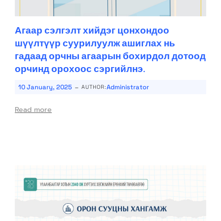
Агаар сэлгэлт хийдэг цонхондоо
шүүлтүүр суурилуулж ашиглах нь
гадаад орчны агаарын бохирдол дотоод
орчинд орохоос сэргийлнэ.
-
10 January, 2025
Administrator
AUTHOR:
Read more