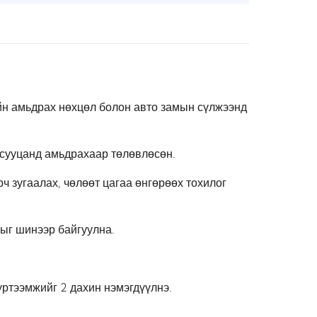
йн амьдрах нөхцөл болон авто замын сүлжээнд
 сууцанд амьдрахаар төлөвлөсөн.
ч зугаалах, чөлөөт цагаа өнгөрөөх тохилог
мыг шинээр байгуулна.
үртээмжийг 2 дахин нэмэгдүүлнэ.