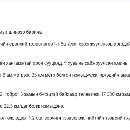
амыг шинээр барина
лийн ерөнхий төлөвлөгөө”-г баталж,
хэрэгжүүлснээр иргэди
сөн хангамжтай орон сууцанд, 9 хувь нь сайжруулсан амины
 8 ам.метрээс 35 ам.метр болгон нэмэгдүүлж, иргэдийн амар
2, тойрог 3 замын бүтэцтэй байхаар төлөвлөж, 17.000 км за
 22.5 км/цаг болж нэмэгдэнэ.
олгож, өдөрт 1.2 сая зорчигч тээвэрлэж, нийтийн тээврийн х