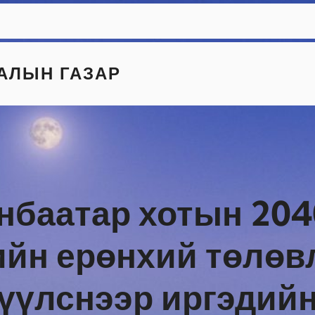
АЛЫН ГАЗАР
нбаатар хотын 204
ийн ерөнхий төлөв
жүүлснээр иргэдий