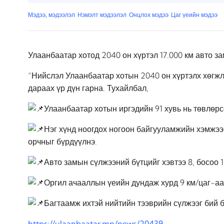
Мэдээ, мэдээлэл
Нэмэлт мэдээлэл
Онцлох мэдээ
Цаг үеийн мэдээ
Улаанбаатар хотод 2040 он хүртэл 17.000 км авто з
“Нийслэл Улаанбаатар хотын 2040 он хүртэлх хөгж
дараах үр дүн гарна. Тухайлбал,
Улаанбаатар хотын иргэдийн 91 хувь нь төвлөр
Нэг хүнд ноогдох ногоон байгууламжийн хэмжээг
орчныг бүрдүүлнэ.
Авто замын сүлжээний бүтцийг хэвтээ 8, босоо 1
Оргил ачааллын үеийн дундаж хурд 9 км/цаг-аас
Багтаамж ихтэй нийтийн тээврийн сүлжээг бий б
https://ulaanbaatar.mn/news/20439