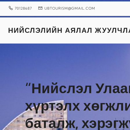
Skip
to
70128687
UBTOURISM@GMAIL.COM
content
НИЙСЛЭЛИЙН АЯЛАЛ ЖУУЛЧЛ
“Нийслэл Улаа
хүртэлх хөгжл
баталж, хэрэг