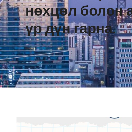
нөхцөл болон 
үр дүн гарна.