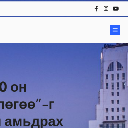
0 он
лөгөө”-г
н амьдрах