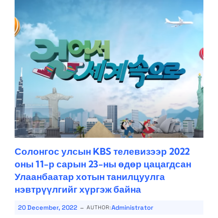
Солонгос улсын KBS телевизээр 2022
оны 11-р сарын 23-ны өдөр цацагдсан
Улаанбаатар хотын танилцуулга
нэвтрүүлгийг хүргэж байна
-
20 December, 2022
Administrator
AUTHOR: