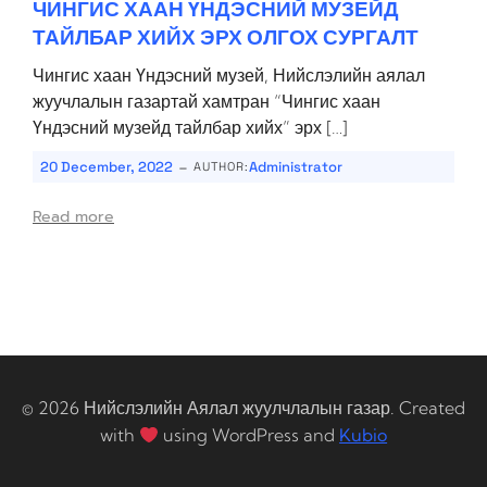
ЧИНГИС ХААН ҮНДЭСНИЙ МУЗЕЙД
ТАЙЛБАР ХИЙХ ЭРХ ОЛГОХ СУРГАЛТ
Чингис хаан Үндэсний музей, Нийслэлийн аялал
жуучлалын газартай хамтран “Чингис хаан
Үндэсний музейд тайлбар хийх” эрх […]
-
20 December, 2022
Administrator
AUTHOR:
Read more
© 2026 Нийслэлийн Аялал жуулчлалын газар. Created
with
using WordPress and
Kubio