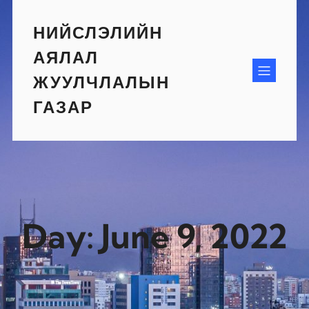
Skip
to
НИЙСЛЭЛИЙН
content
АЯЛАЛ
ЖУУЛЧЛАЛЫН
ГАЗАР
Day:
June 9, 2022