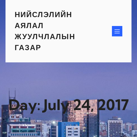
Skip
to
НИЙСЛЭЛИЙН
content
АЯЛАЛ
ЖУУЛЧЛАЛЫН
ГАЗАР
Day:
July 24, 2017