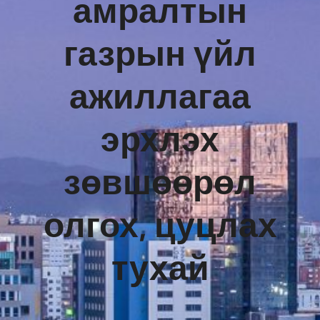
амралтын
газрын үйл
ажиллагаа
эрхлэх
зөвшөөрөл
олгох, цуцлах
тухай