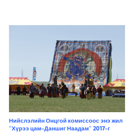
Нийслэлийн Онцгой комиссоос энэ жил
“Хүрээ цам-Даншиг Наадам” 2017-г