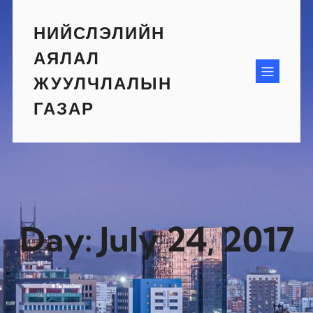
Skip
to
НИЙСЛЭЛИЙН
content
АЯЛАЛ
ЖУУЛЧЛАЛЫН
ГАЗАР
Day:
July 24, 2017