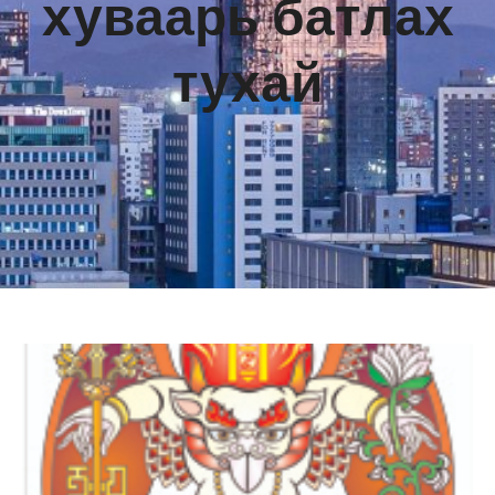
хуваарь батлах
тухай