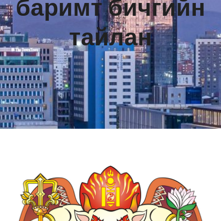
баримт бичгийн
тайлан