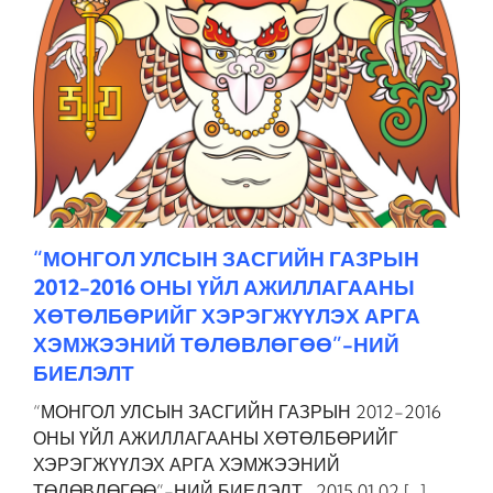
“МОНГОЛ УЛСЫН ЗАСГИЙН ГАЗРЫН
2012-2016 ОНЫ ҮЙЛ АЖИЛЛАГААНЫ
ХӨТӨЛБӨРИЙГ ХЭРЭГЖҮҮЛЭХ АРГА
ХЭМЖЭЭНИЙ ТӨЛӨВЛӨГӨӨ”-НИЙ
БИЕЛЭЛТ
“МОНГОЛ УЛСЫН ЗАСГИЙН ГАЗРЫН 2012-2016
ОНЫ ҮЙЛ АЖИЛЛАГААНЫ ХӨТӨЛБӨРИЙГ
ХЭРЭГЖҮҮЛЭХ АРГА ХЭМЖЭЭНИЙ
ТӨЛӨВЛӨГӨӨ”-НИЙ БИЕЛЭЛТ 2015.01.02 […]