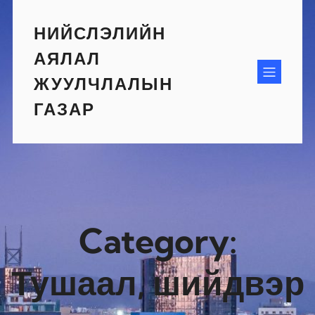
Skip
to
НИЙСЛЭЛИЙН
content
АЯЛАЛ
ЖУУЛЧЛАЛЫН
ГАЗАР
Category:
Тушаал, шийдвэр