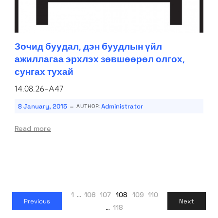
Зочид буудал, дэн буудлын үйл
ажиллагаа эрхлэх зөвшөөрөл олгох,
сунгах тухай
14.08.26-A47
-
8 January, 2015
Administrator
AUTHOR:
Read more
1
…
106
107
108
109
110
Previous
Next
…
118