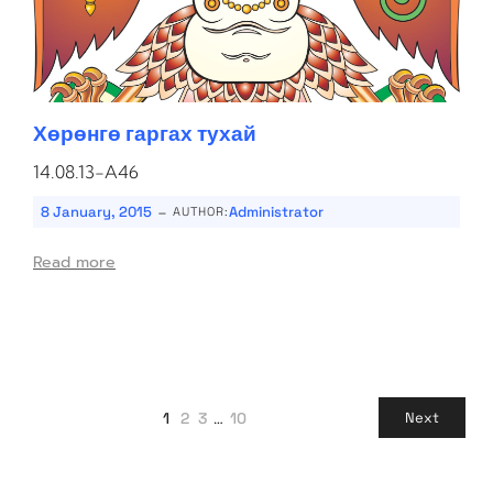
Хөрөнгө гаргах тухай
14.08.13-A46
-
8 January, 2015
Administrator
AUTHOR:
Read more
1
2
3
…
10
Next