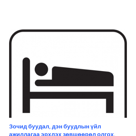
Зочид буудал, дэн буудлын үйл
ажиллагаа эрхлэх зөвшөөрөл олгох,