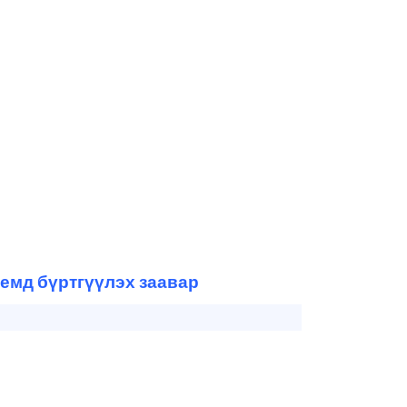
емд бүртгүүлэх заавар