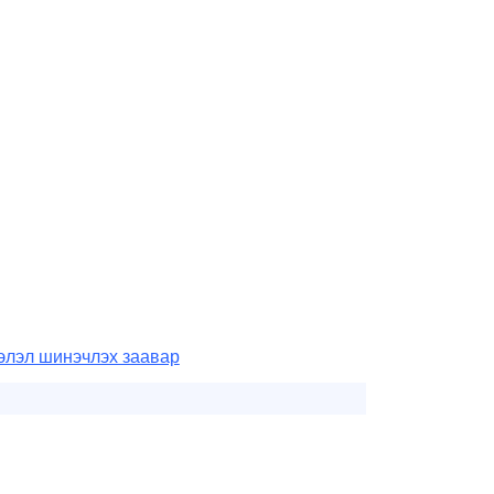
элэл шинэчлэх заавар