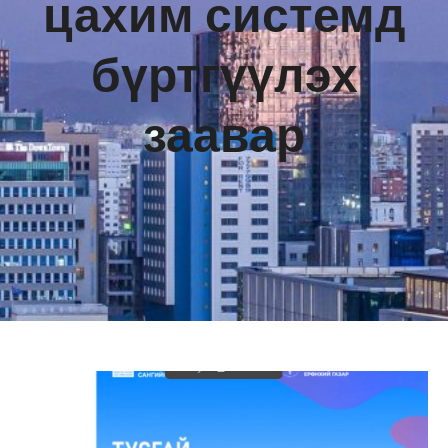
цахим системд
бүртгүүлэх
заавар