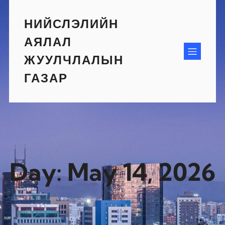
Skip
to
НИЙСЛЭЛИЙН
content
АЯЛАЛ
ЖУУЛЧЛАЛЫН
ГАЗАР
Day:
May 14, 2026