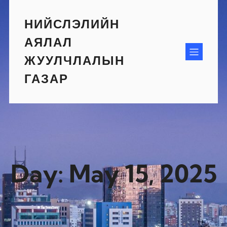
Skip
to
НИЙСЛЭЛИЙН
content
АЯЛАЛ
ЖУУЛЧЛАЛЫН
ГАЗАР
Day:
May 15, 2025