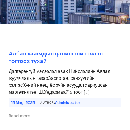
Албан хаагчдын цалинг шинэчлэн
тогтоох тухай
Дэлгэрэнгүй мэдээлэл авах:Нийслэлийн Аялал
жуулчлалын газарЗахиргаа, санхүүгийн
хэлтэсХүний нөөц, ёс зүйн асуудал хариуцсан
мэргэжилтэн: Ш.Ундармаа716 тоот […]
-
15 May, 2025
Administrator
AUTHOR:
Read more