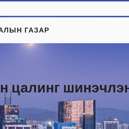
АЛЫН ГАЗАР
н цалинг шинэчлэн