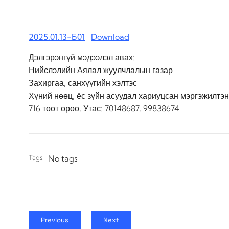
2025.01.13-Б01
Download
Дэлгэрэнгүй мэдээлэл авах:
Нийслэлийн Аялал жуулчлалын газар
Захиргаа, санхүүгийн хэлтэс
Хүний нөөц, ёс зүйн асуудал хариуцсан мэргэжилтэ
716 тоот өрөө, Утас: 70148687, 99838674
Tags:
No tags
Previous
Next