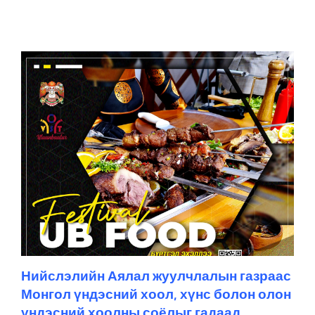
Нийслэлийн Аялал жуулчлалын газраас
Монгол үндэсний хоол, хүнс болон олон
үндэсний хоолны соёлыг гадаад,