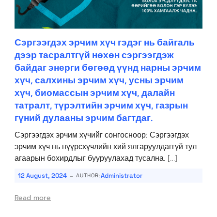
Сэргээгдэх эрчим хүч гэдэг нь байгаль
дээр тасралтгүй нөхөн сэргээгдэж
байдаг энерги бөгөөд үүнд нарны эрчим
хүч, салхины эрчим хүч, усны эрчим
хүч, биомассын эрчим хүч, далайн
татралт, түрэлтийн эрчим хүч, газрын
гүний дулааны эрчим багтдаг.
Сэргээгдэх эрчим хүчийг сонгосноор: Сэргээгдэх
эрчим хүч нь нүүрсхүчлийн хий ялгаруулдаггүй тул
агаарын бохирдлыг бууруулахад тусална. […]
-
12 August, 2024
Administrator
AUTHOR:
Read more