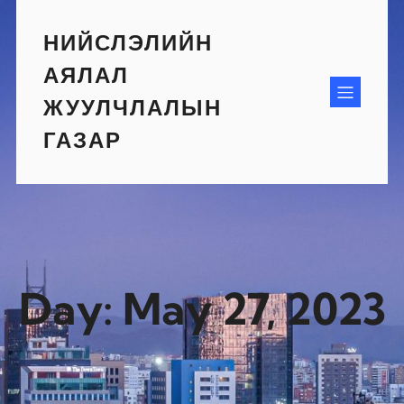
Skip
to
НИЙСЛЭЛИЙН
content
АЯЛАЛ
ЖУУЛЧЛАЛЫН
ГАЗАР
Day:
May 27, 2023