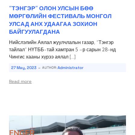
“ТЭНГЭР” ОЛОН УЛСЫН БӨӨ
МӨРГӨЛИЙН ФЕСТИВАЛЬ МОНГОЛ
УЛСАД АНХ УДААГАА ЗОХИОН
БАЙГУУЛАГДАНА
Нийслэлийн Аялал жуулчлалын газар, “Тэнгэр
тайлал” НҮТББ-тай хамтран 5 –р сарын 28-нд
Чингис хааны хүрээ аялал […]
-
27 May, 2023
Administrator
AUTHOR:
Read more