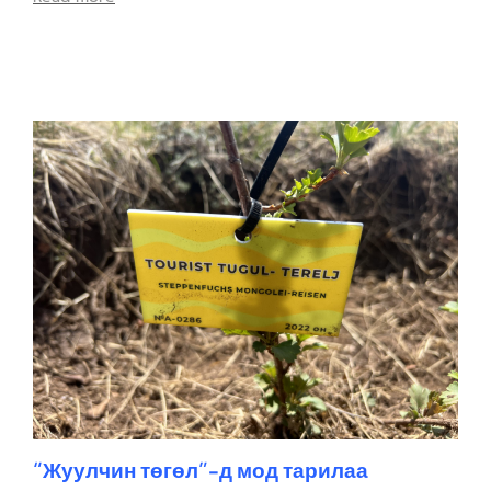
“Жуулчин төгөл”-д мод тарилаа