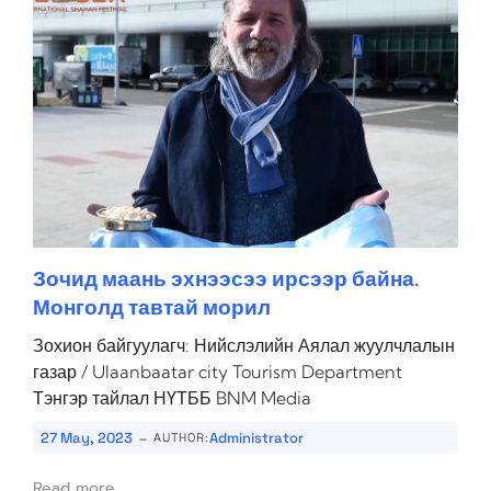
Зочид маань эхнээсээ ирсээр байна.
Монголд тавтай морил
Зохион байгуулагч: Нийслэлийн Аялал жуулчлалын
газар / Ulaanbaatar city Tourism Department
Тэнгэр тайлал НҮТББ BNM Media
-
27 May, 2023
Administrator
AUTHOR:
Read more