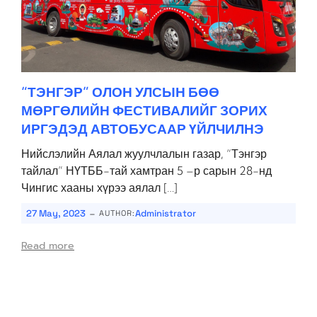
“ТЭНГЭР” ОЛОН УЛСЫН БӨӨ
МӨРГӨЛИЙН ФЕСТИВАЛИЙГ ЗОРИХ
ИРГЭДЭД АВТОБУСААР ҮЙЛЧИЛНЭ
Нийслэлийн Аялал жуулчлалын газар, “Тэнгэр
тайлал” НҮТББ-тай хамтран 5 –р сарын 28-нд
Чингис хааны хүрээ аялал […]
-
27 May, 2023
Administrator
AUTHOR:
Read more