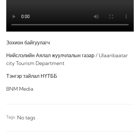
Зохион байгуулагч:
Нийслэлийн Аялал жуулчлалын газар / Ulaanbaatar
city Tourism Department
Тэнгэр тайлал НҮТББ
BNM
Media
Tags:
No tags