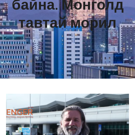
байна. Монголд
тавтай морил