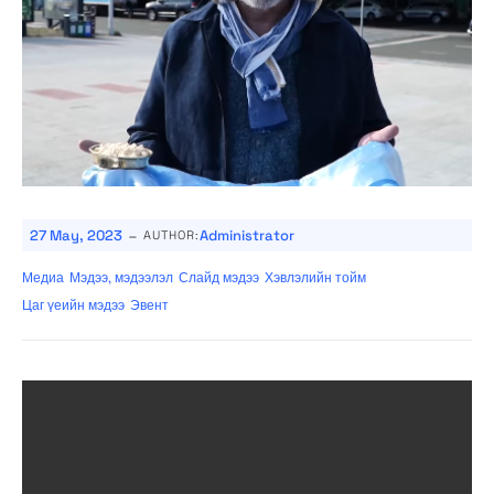
-
27 May, 2023
Administrator
AUTHOR:
Медиа
Мэдээ, мэдээлэл
Слайд мэдээ
Хэвлэлийн тойм
Цаг үеийн мэдээ
Эвент