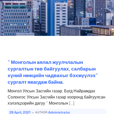
“ Монголын аялал жуулчлалын
сургалтын төв байгуулах, салбарын
хүний нөөцийн чадвахыг бэхжүүлэх”
сургалт явагдаж байна.
Монгол Улсын Засгийн газар, Бүгд Найрамдах
Солонгос Улсын Засгийн газар хооронд байгуулсан
хэлэлцээрийн дагуу “ Монголын […]
-
28 April, 2021
Administrator
AUTHOR: