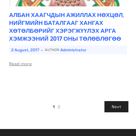
АЛБАН ХААГЧДЫН АЖИЛЛАХ НӨХЦӨЛ,
НИЙГМИЙН БАТАЛГААГ ХАНГАХ
ХӨТӨЛБӨРИЙГ ХЭРЭГЖҮҮЛЭХ АРГА
ХЭМЖЭЭНИЙ 2017 ОНЫ ТӨЛӨВЛӨГӨӨ
-
2 August, 2017
Administrator
AUTHOR:
Read more
1
2
Next