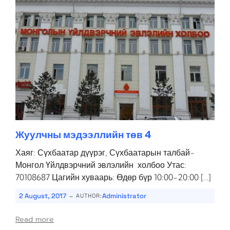
Жуулчны мэдээллийн төв 4
Хаяг: Сүхбаатар дүүрэг, Сүхбаатарын талбай-
Монгол Үйлдвэрчний эвлэлийн холбоо Утас:
70108687 Цагийн хуваарь: Өдөр бүр 10:00-20:00 […]
-
2 August, 2017
Administrator
AUTHOR:
Read more