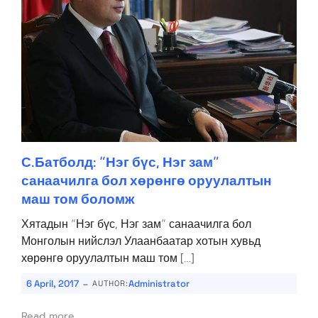
С.Батболд: “Нэг бүс, Нэг зам”
санаачилга бол хөрөнгө оруулалтын
маш том боломж
Хятадын “Нэг бүс, Нэг зам” санаачилга бол
Монголын нийслэл Улаанбаатар хотын хувьд
хөрөнгө оруулалтын маш том […]
-
6 April, 2017
Administrator
AUTHOR:
Read more