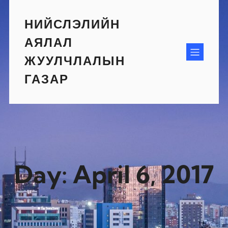
Skip
to
НИЙСЛЭЛИЙН
content
АЯЛАЛ
ЖУУЛЧЛАЛЫН
ГАЗАР
Day:
April 6, 2017