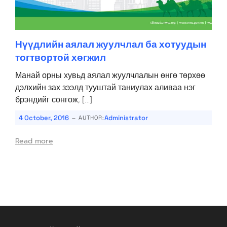
Нүүдлийн аялал жуулчлал ба хотуудын
тогтвортой хөгжил
Манай орны хувьд аялал жуулчлалын өнгө төрхөө
дэлхийн зах зээлд тууштай таниулах аливаа нэг
брэндийг сонгож, […]
-
4 October, 2016
Administrator
AUTHOR:
Read more