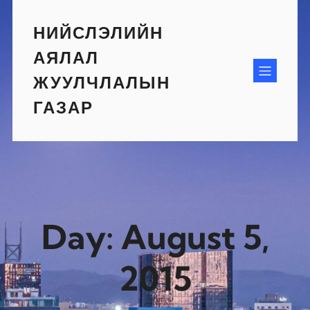
Skip
to
НИЙСЛЭЛИЙН
content
АЯЛАЛ
ЖУУЛЧЛАЛЫН
ГАЗАР
Day:
August 5,
2015