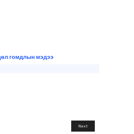
өдөл гомдлын мэдээ
Next