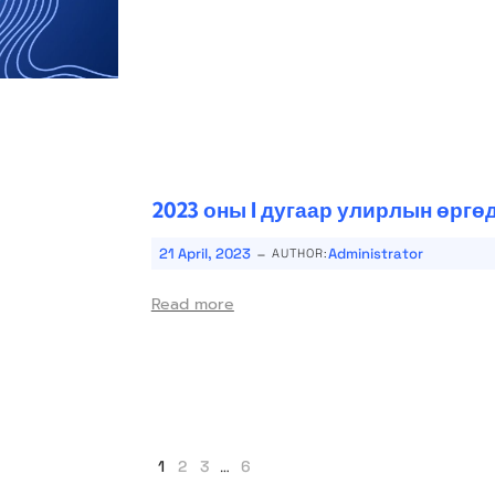
2023 оны I дугаар улирлын өрг
-
21 April, 2023
Administrator
AUTHOR:
Read more
1
2
3
…
6