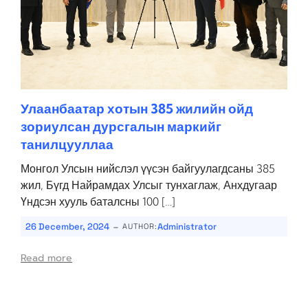
Улаанбаатар хотын 385 жилийн ойд
зориулсан дурсгалын маркийг
танилцууллаа
Монгол Улсын нийслэл үүсэн байгуулагдсаны 385
жил, Бүгд Найрамдах Улсыг тунхаглаж, Анхдугаар
Үндсэн хууль баталсны 100 […]
-
26 December, 2024
Administrator
AUTHOR:
Read more