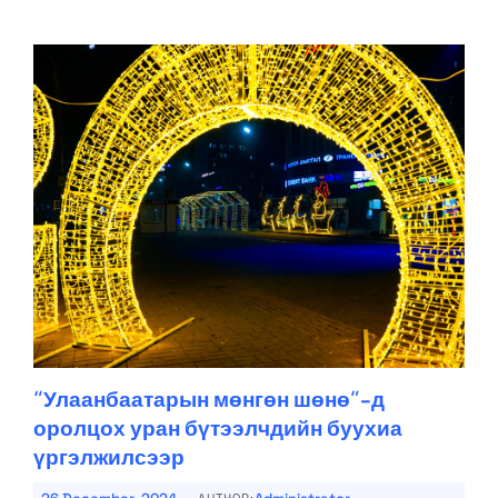
“Улаанбаатарын мөнгөн шөнө”-д
оролцох уран бүтээлчдийн буухиа
үргэлжилсээр