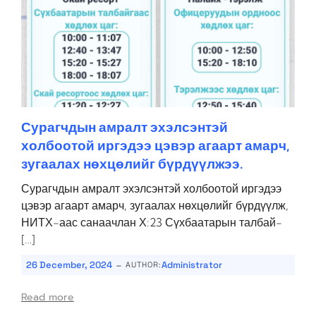
Сурагчдын амралт эхэлсэнтэй
холбоотой иргэдээ цэвэр агаарт амарч,
зугаалах нөхцөлийг бүрдүүлжээ.
Сурагчдын амралт эхэлсэнтэй холбоотой иргэдээ
цэвэр агаарт амарч, зугаалах нөхцөлийг бүрдүүлж,
НИТХ-аас санаачлан Х:23 Сүхбаатарын талбай-
[…]
-
26 December, 2024
Administrator
AUTHOR:
Read more