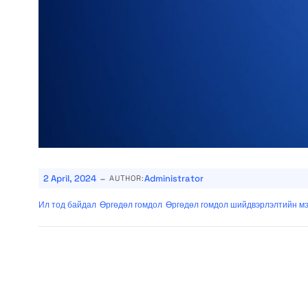
-
2 April, 2024
Administrator
AUTHOR:
Ил тод байдал
Өргөдөл гомдол
Өргөдөл гомдол шийдвэрлэлтийн м