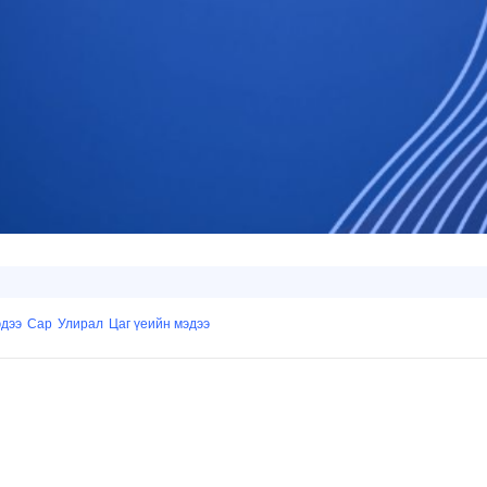
эдээ
Сар
Улирал
Цаг үеийн мэдээ