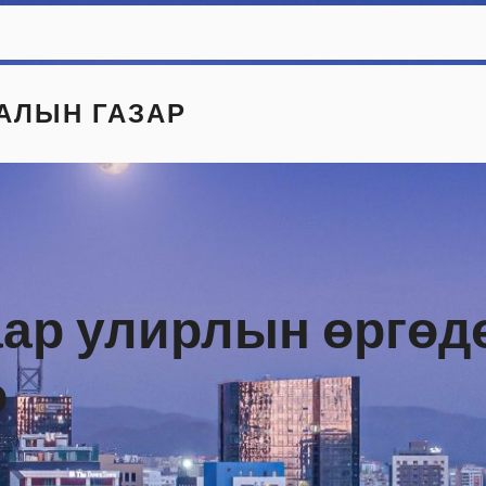
АЛЫН ГАЗАР
гаар улирлын өргөд
э