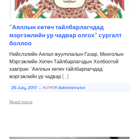
“Аяллын хөтөч тайлбарлагчдад
мэргэжлийн ур чадвар олгох” сургалт
боллоо
Нийслэлийн Аялал жуулчлалын Газар, Монголын
Мэргэжлийн Хөтөч Тайлбарлагчдын Холбоотой
хамтран “Аяллын хөтөч тайлбарлагчдад
мэргэжлийн ур чадвар […]
-
25 July, 2017
Administrator
AUTHOR:
Read more