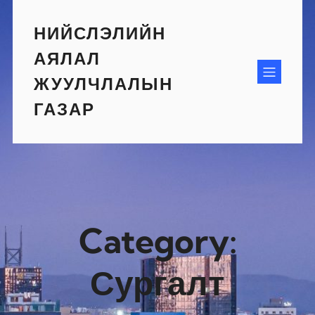
Skip
to
НИЙСЛЭЛИЙН
content
АЯЛАЛ
ЖУУЛЧЛАЛЫН
ГАЗАР
Category:
Сургалт