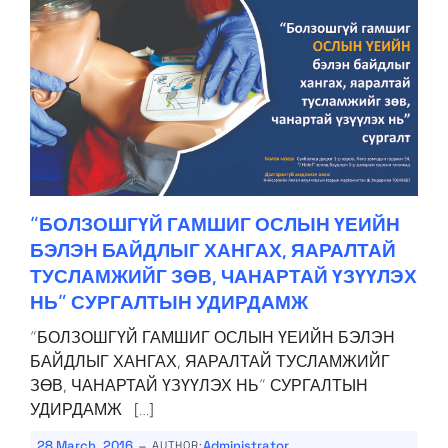
“БОЛЗОШГҮЙ ГАМШИГ ОСЛЫН ҮЕИЙН
БЭЛЭН БАЙДЛЫГ ХАНГАХ, ЯАРАЛТАЙ
ТУСЛАМЖИЙГ ЗӨВ, ЧАНАРТАЙ ҮЗҮҮЛЭХ
НЬ” СУРГАЛТЫН УДИРДАМЖ
“БОЛЗОШГҮЙ ГАМШИГ ОСЛЫН ҮЕИЙН БЭЛЭН
БАЙДЛЫГ ХАНГАХ, ЯАРАЛТАЙ ТУСЛАМЖИЙГ
ЗӨВ, ЧАНАРТАЙ ҮЗҮҮЛЭХ НЬ” СУРГАЛТЫН
УДИРДАМЖ […]
-
28 March, 2016
Administrator
AUTHOR: