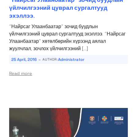
үйлчилгээний цуврал сургалтууд
эхэллээ.
“Найрсаг Улаанбаатар” зочид буудлын
үйлчилгээний цуврал сургалтууд эхэллээ. “Найрсаг
Улаанбаатар” хөтөлбөрийн хүрээнд аялал
жуулчлал, зочлох үйлчилгээний […]
-
25 April, 2016
Administrator
AUTHOR:
Read more