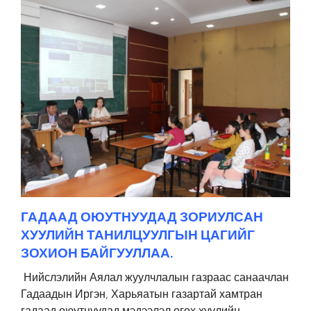
ГАДААД ОЮУТНУУДАД ЗОРИУЛСАН
ХУУЛИЙН ТАНИЛЦУУЛГЫН ЦАГИЙГ
ЗОХИОН БАЙГУУЛЛАА.
Нийслэлийн Аялал жуулчлалын газраас санаачлан
Гадаадын Иргэн, Харьяатын газартай хамтран
гадаад оюутнуудад мэдээлэл өгөх хуулийн