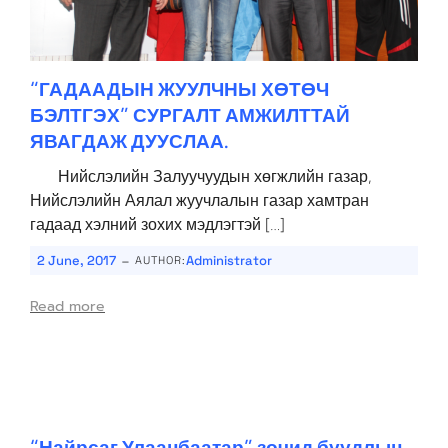
“ГАДААДЫН ЖУУЛЧНЫ ХӨТӨЧ
БЭЛТГЭХ” СУРГАЛТ АМЖИЛТТАЙ
ЯВАГДАЖ ДУУСЛАА.
Нийслэлийн Залуучуудын хөгжлийн газар,
Нийслэлийн Аялал жуучлалын газар хамтран
гадаад хэлний зохих мэдлэгтэй […]
-
2 June, 2017
Administrator
AUTHOR:
Read more
“Найрсаг Улаанбаатар” зочид буудлын