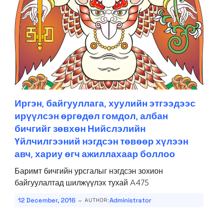
Иргэн, байгууллага, хуулийн этгээдээс
ирүүлсэн өргөдөл гомдол, албан
бичгийг зөвхөн Нийслэлийн
Үйлчилгээний нэгдсэн төвөөр хүлээн
авч, хариу өгч ажиллахаар боллоо
Баримт бичгийн урсгалыг нэгдсэн зохион
байгуулалтад шилжүүлэх тухай A475
-
12 December, 2016
Administrator
AUTHOR: