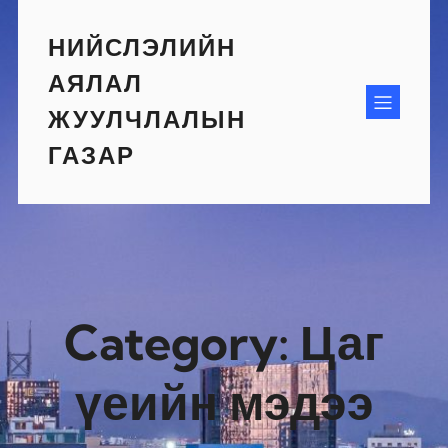
Skip
to
НИЙСЛЭЛИЙН
content
АЯЛАЛ
ЖУУЛЧЛАЛЫН
ГАЗАР
Category:
Цаг
үеийн мэдээ