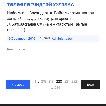
ТӨЛӨӨЛӨГЧИДТЭЙ УУЛЗЛАА
Нийслэлийн Засаг даргын Байгаль орчин, ногоон
хөгжлийн асуудал хариуцсан орлогч
Ж.Батбаясгалан ОХУ-ын Чита хотын Тамгын
газрын […]
-
9 December, 2016
Administrator
AUTHOR:
Read more
1
…
218
219
220
221
222
Previous
Next
…
254