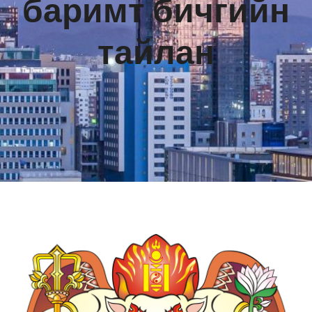
баримт бичгийн
тайлан