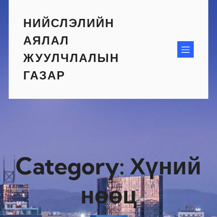
Skip
to
НИЙСЛЭЛИЙН
content
АЯЛАЛ
ЖУУЛЧЛАЛЫН
ГАЗАР
Category:
Хүний
нөөц