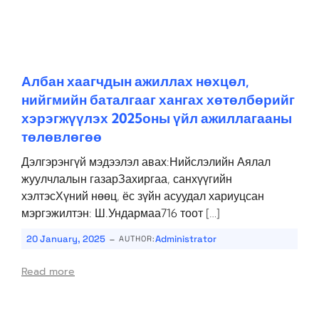
Албан хаагчдын ажиллах нөхцөл,
нийгмийн баталгааг хангах хөтөлбөрийг
хэрэгжүүлэх 2025оны үйл ажиллагааны
төлөвлөгөө
Дэлгэрэнгүй мэдээлэл авах:Нийслэлийн Аялал
жуулчлалын газарЗахиргаа, санхүүгийн
хэлтэсХүний нөөц, ёс зүйн асуудал хариуцсан
мэргэжилтэн: Ш.Ундармаа716 тоот […]
-
20 January, 2025
Administrator
AUTHOR:
Read more