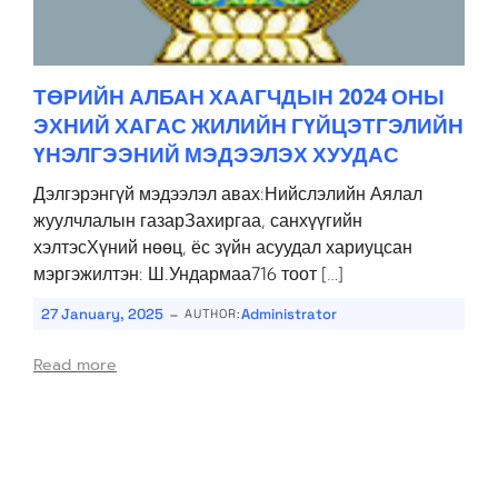
ТӨРИЙН АЛБАН ХААГЧДЫН 2024 ОНЫ
ЭХНИЙ ХАГАС ЖИЛИЙН ГҮЙЦЭТГЭЛИЙН
ҮНЭЛГЭЭНИЙ МЭДЭЭЛЭХ ХУУДАС
Дэлгэрэнгүй мэдээлэл авах:Нийслэлийн Аялал
жуулчлалын газарЗахиргаа, санхүүгийн
хэлтэсХүний нөөц, ёс зүйн асуудал хариуцсан
мэргэжилтэн: Ш.Ундармаа716 тоот […]
-
27 January, 2025
Administrator
AUTHOR:
Read more