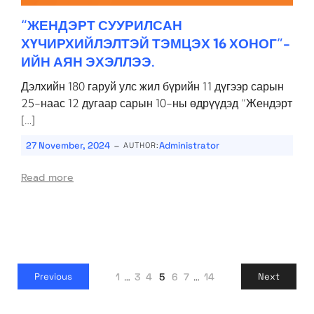
“ЖЕНДЭРТ СУУРИЛСАН
ХҮЧИРХИЙЛЭЛТЭЙ ТЭМЦЭХ 16 ХОНОГ”-
ИЙН АЯН ЭХЭЛЛЭЭ.
Дэлхийн 180 гаруй улс жил бүрийн 11 дүгээр сарын
25-наас 12 дугаар сарын 10-ны өдрүүдэд “Жендэрт
[…]
-
27 November, 2024
Administrator
AUTHOR:
Read more
1
…
3
4
5
6
7
…
14
Previous
Next