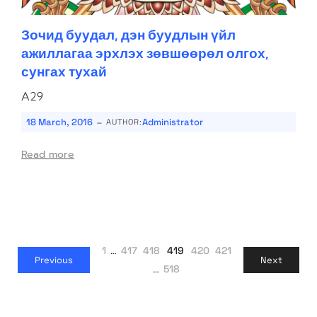
Зочид буудал, дэн буудлын үйл
ажиллагаа эрхлэх зөвшөөрөл олгох,
сунгах тухай
A29
-
18 March, 2016
Administrator
AUTHOR:
Read more
1
…
417
418
419
420
421
Previous
Next
…
518