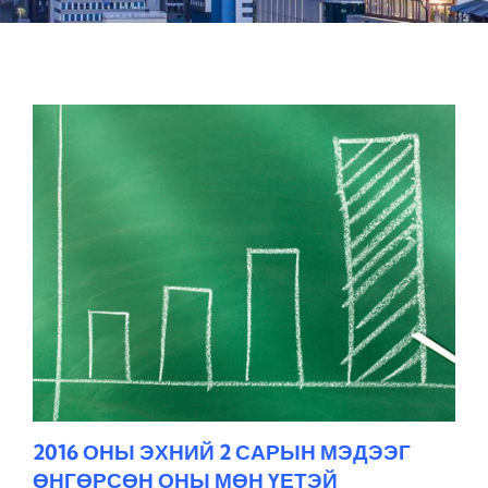
2016 ОНЫ ЭХНИЙ 2 САРЫН МЭДЭЭГ
ӨНГӨРСӨН ОНЫ МӨН ҮЕТЭЙ