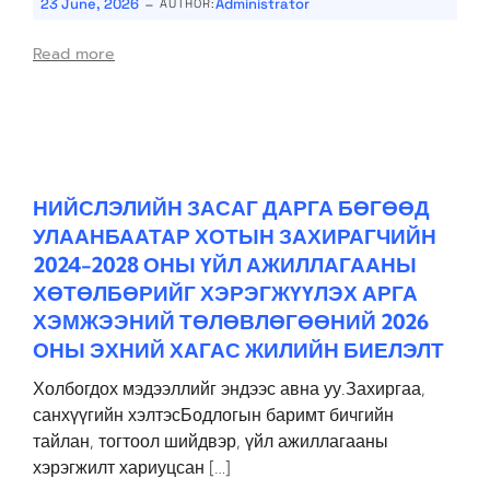
-
23 June, 2026
Administrator
AUTHOR:
Read more
НИЙСЛЭЛИЙН ЗАСАГ ДАРГА БӨГӨӨД
УЛААНБААТАР ХОТЫН ЗАХИРАГЧИЙН
2024-2028 ОНЫ ҮЙЛ АЖИЛЛАГААНЫ
ХӨТӨЛБӨРИЙГ ХЭРЭГЖҮҮЛЭХ АРГА
ХЭМЖЭЭНИЙ ТӨЛӨВЛӨГӨӨНИЙ 2026
ОНЫ ЭХНИЙ ХАГАС ЖИЛИЙН БИЕЛЭЛТ
Холбогдох мэдээллийг эндээс авна уу.Захиргаа,
санхүүгийн хэлтэсБодлогын баримт бичгийн
тайлан, тогтоол шийдвэр, үйл ажиллагааны
хэрэгжилт хариуцсан […]