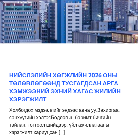
НИЙСЛЭЛИЙН ХӨГЖЛИЙН 2026 ОНЫ
ТӨЛӨВЛӨГӨӨНД ТУСГАГДСАН АРГА
ХЭМЖЭЭНИЙ ЭХНИЙ ХАГАС ЖИЛИЙН
ХЭРЭГЖИЛТ
Холбогдох мэдээллийг эндээс авна уу.Захиргаа,
санхүүгийн хэлтэсБодлогын баримт бичгийн
тайлан, тогтоол шийдвэр, үйл ажиллагааны
хэрэгжилт хариуцсан […]