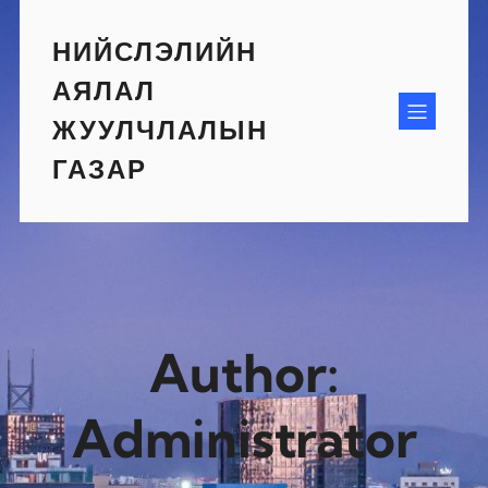
Skip
to
НИЙСЛЭЛИЙН
content
АЯЛАЛ
ЖУУЛЧЛАЛЫН
ГАЗАР
Author:
Administrator