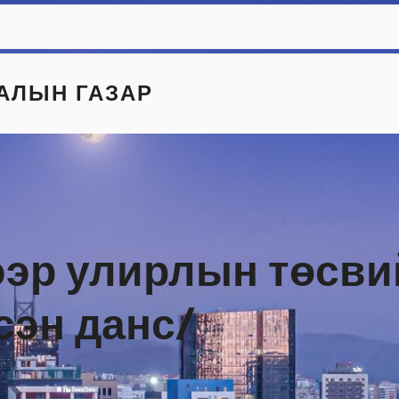
АЛЫН ГАЗАР
гээр улирлын төсви
сэн данс/