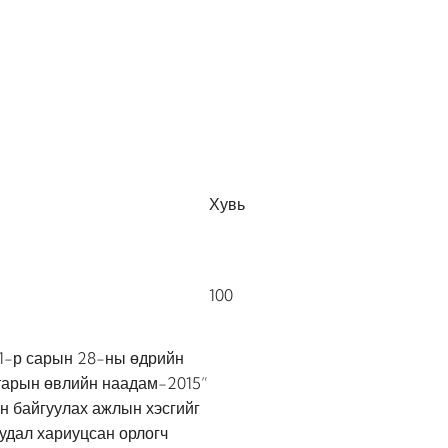
Хувь
100
01-р сарын 28-ны өдрийн
тарын өвлийн наадам-2015”
н байгуулах ажлын хэсгийг
удал хариуцсан орлогч