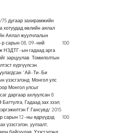
/75 дугаар захирамжийн
а хотуудад өвлийн аялал
йн Аялал жуулчлалын
-р сарын 08, 09-ний
100
ж НЗДТГ-ын гадаад арга
ийг зарцуулав. Томилолтын
лтэст хүргүүлсэн.
уулагдсан “Ай-Ти-Би
н үзэсгэлэнд Монгол улс
оор Монгол улсыг
саг даргаар ахлуулсан 8
.Баттулга, Гадаад зах зээл,
эргэжилтэн Г.Гансувд/ 2015
ар сарын 12-ны өдрүүдэд
100
х үзэсгэлэн, уулзалт,
ион байгуулав. Үзэсгэлэнд