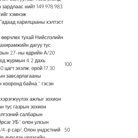
 зардлаас нийт 149.978.983
гийг хэмнэж
Гадаад харилцааны хэлтэст
г өөрчлөх тухай Нийслэлийн
захирамжийн дагуу тус
арын 27-ны өдрийн А/20
од журмын 4.2 дахь
100
 цагт эхэлж, орой 17.30
ын завсарлагааны
н хооронд байна.” гэсэн
хэрэгжүүлэх ажлыг зохион
ан тус газрын зохион
чилгээний салбарын
рсаг УБ” олон улсын
/4-р сар/, Олон үндэстний
50
йр дүрслэх урлагийн