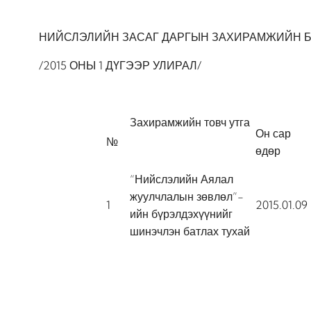
НИЙСЛЭЛИЙН ЗАСАГ ДАРГЫН ЗАХИРАМЖИЙН 
/2015 ОНЫ 1 ДҮГЭЭР УЛИРАЛ/
Захирамжийн товч утга
Он сар
№
өдөр
“Нийслэлийн Аялал
жуулчлалын зөвлөл”-
1
2015.01.09
ийн бүрэлдэхүүнийг
шинэчлэн батлах тухай