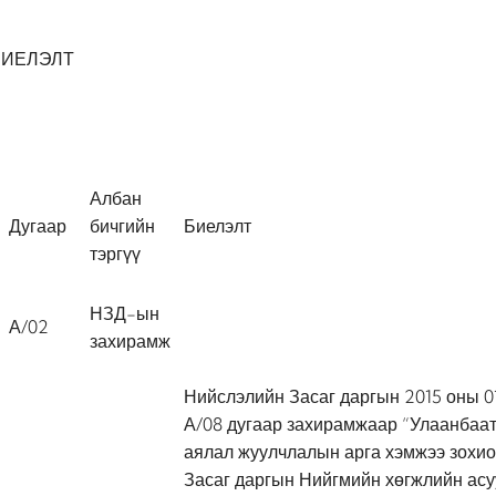
БИЕЛЭЛТ
Албан
Дугаар
бичгийн
Биелэлт
тэргүү
НЗД-ын
А/02
захирамж
Нийслэлийн Засаг даргын 2015 оны 
А/08 дугаар захирамжаар “Улаанбаа
аялал жуулчлалын арга хэмжээ зохио
Засаг даргын Нийгмийн хөгжлийн асу