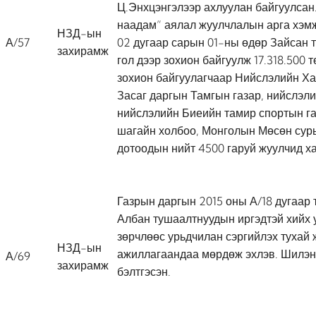
Ц.Энхцэнгэлээр ахлуулан байгуулсан
наадам” аялал жуулчлалын арга хэмж
НЗД-ын
А/57
02 дугаар сарын 01-ны өдөр Зайсан т
захирамж
гол дээр зохион байгуулж 17.318.500 
зохион байгуулагчаар Нийслэлийн Ха
Засаг даргын Тамгын газар, нийслэли
нийслэлийн Биеийн тамир спортын г
шагайн холбоо, Монголын Мөсөн сур
дотоодын нийт 4500 гаруй жуулчид х
Газрын даргын 2015 оны А/18 дугаар 
Албан тушаалтнуудын иргэдтэй хийх 
зөрчлөөс урьдчилан сэргийлэх тухай
НЗД-ын
ажиллагаандаа мөрдөж эхлэв. Шилэн
А/69
захирамж
бэлтгэсэн.