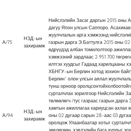
Нийслэлийн Засаг даргын 2015 оны А
дагуу Япон улсын Саппоро, Асахикав
жуулчлалын арга хэмжээнд нийслэли
НЗД-ын
А/75
газрын дарга Э.Баттулга 2015 оны 02
захирамж
өдрүүдэд албан томилолтоор ажилла
хэмжээний зардлаас 2.951.700 төгрөг
илтгэх хуудсыг Гадаад харилцааны хэ
ХБНГУ-ын Берлин хотод зохион байг
Берлин” олон улсын аялал жуулчлалы
түнш орноор оролцсонтойхолбоотойг
сурталчлах зорилгоор Нийслэлийн За
төлөөлөгч /тус газраас газрын дарга Э
хамтын ажиллагаа хариуцсан ахлах м
НЗД-ын
А/94
оны 02 дугаар сарын 28-аас 03 дуга
захирамж
оролцож Улаанбаатар хотыг сурталчла
зөвлөгөөн, хэвлэлийн бага хурлыг зох