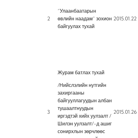
“Улаанбаатарын
2
өвлийн наадам” зохион
2015.01.22
байгуулах тухай
Журам батлах тухай
/Нийслэлийн нутгийн
захиргааны
байгууллагуудын албан
тушаалтнуудын
3
2015.01.26
иргэдтэй хийх уулзалт /
Шилэн уулзалт/-д ашиг
сонирхлын зөрчлөөс