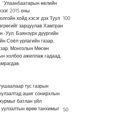
. “Улаанбаатарын өвлийн
ээг 2015 оны
олгойн хойд хэсэг дэх Туул
100
төгрөгийг зарцуулав.Хамтран
н-Уул, Баянзүрх дүүргийн
йн Соёл урлагийн газар,
азар, Монголын Мөсөн
ын холбоо ажиллаж гадаад,
амрагдав.
тушаалаар тус газрын
уулзалтад ашиг сонирхлын
 журмыг батлан үйл
 уулзалтын өрөө танхимыг
50