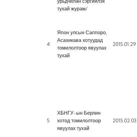
урьдчилан сэргийлэх
тухай журам/
Япон улсын Саппоро,
Асахикава хотуудад
4
2015.01.29
томилолтоор явуулах
тухай
ХБНГУ-ын Берлин
5
хотод томилолтоор
2015.02.03
явуулах тухай