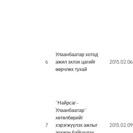
Улаанбаатар хотод
6
ажил эхлэх цагийг
2015.02.06
өөрчлөх тухай
“Найрсаг-
Улаанбаатар”
хөтөлбөрийг
7
хэрэгжүүлэх ажлыг
2015.02.09
зохион байгуулах