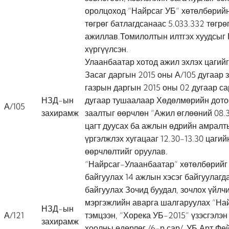
оролцоход “Найрсаг УБ” хөтөлбөрийн
төгрөг батлагдсанаас 5.033.332 төгрө
ажиллав.Томилолтын илтгэх хуудсыг 
хүргүүлсэн.
Улаанбаатар хотод ажил эхлэх цагий
Засаг даргын 2015 оны А/105 дугаар 
газрын даргын 2015 оны 02 дугаар с
НЗД-ын
дугаар тушаалаар Хөдөлмөрийн дото
А/105
захирамж
заалтыг өөрчлөн “Ажил өглөөний 08.30
цагт дуусах ба ажлын өдрийн амралт
үргэлжлэх хугацааг 12.30-13.30 цагий
өөрчлөлтийг оруулав.
“Найрсаг-Улаанбаатар” хөтөлбөрийг 
байгуулах 14 ажлын хэсэг байгуулагд
байгуулах Зочид буудал, зочлох үйл
мэргэжлийн аварга шалгаруулах “Най
НЗД-ын
А/121
тэмцээн, “Хорека УБ-2015” үзэсгэлэн 
захирамж
хоолны өдөрлөг /6-р сар/, УБ Арт Фе