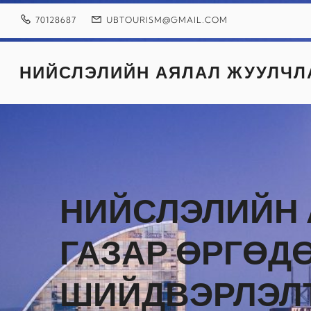
Skip
to
70128687
UBTOURISM@GMAIL.COM
content
НИЙСЛЭЛИЙН АЯЛАЛ ЖУУЛЧЛ
НИЙСЛЭЛИЙН
ГАЗАР ӨРГӨД
ШИЙДВЭРЛЭЛТ