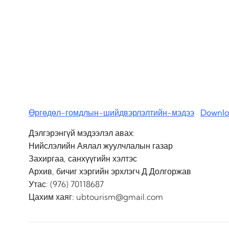
Өргөдөл-гомдлын-шийдвэрлэлтийн-мэдээ
Downl
Дэлгэрэнгүй мэдээлэл авах:
Нийслэлийн Аялал жуулчлалын газар
Захиргаа, санхүүгийн хэлтэс
Архив, бичиг хэргийн эрхлэгч Д.Долгоржав
Утас: (976) 70118687
Цахим хаяг: ubtourism@gmail.com