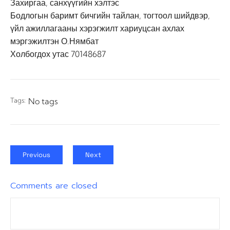
Захиргаа, санхүүгийн хэлтэс
Бодлогын баримт бичгийн тайлан, тогтоол шийдвэр,
үйл ажиллагааны хэрэгжилт хариуцсан ахлах
мэргэжилтэн О.Нямбат
Холбогдох утас 70148687
Tags:
No tags
Previous
Next
Comments are closed