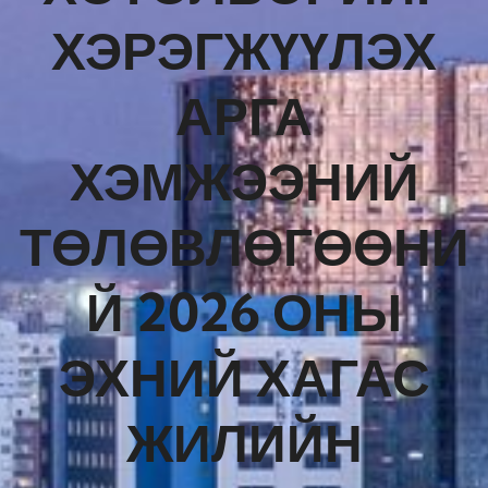
ХЭРЭГЖҮҮЛЭХ
АРГА
ХЭМЖЭЭНИЙ
ТӨЛӨВЛӨГӨӨНИ
Й 2026 ОНЫ
ЭХНИЙ ХАГАС
ЖИЛИЙН