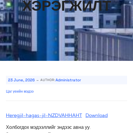
ХЭРЭГЖИЛТ
-
23 June, 2026
Administrator
AUTHOR:
Цаг үеийн мэдээ
Heregjil-hagas-jil-NZDVAHHAHT
Download
Холбогдох мэдээллийг эндээс авна уу.