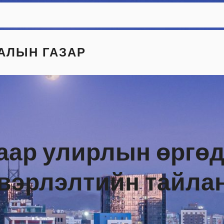
АЛЫН ГАЗАР
гаар улирлын өргө
вэрлэлтийн тайла