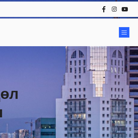
дөл
н