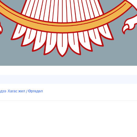
эдээ
Хагас жил / Өргөдөл