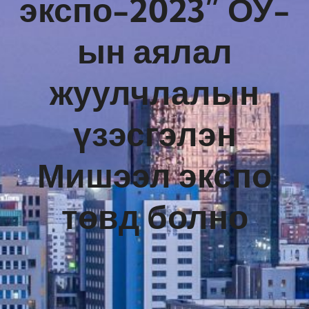
экспо-2023” ОУ-
ын аялал
жуулчлалын
үзэсгэлэн
Мишээл экспо
төвд болно