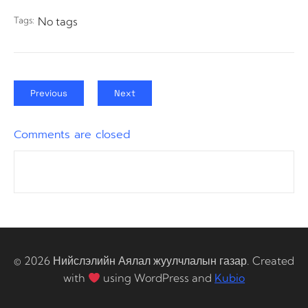
Tags:
No tags
Previous
Next
Comments are closed
© 2026 Нийслэлийн Аялал жуулчлалын газар. Created
with
using WordPress and
Kubio