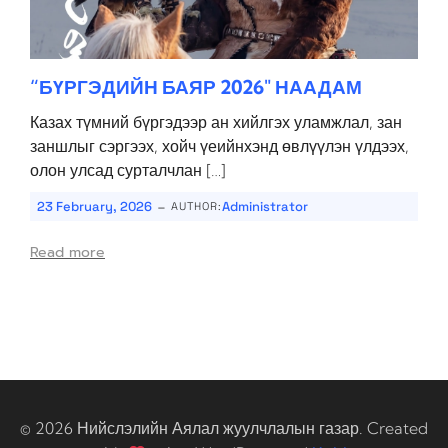
“БҮРГЭДИЙН БАЯР 2026″ НААДАМ
Казах түмний бүргэдээр ан хийлгэх уламжлал, зан
заншлыг сэргээх, хойч үеийнхэнд өвлүүлэн үлдээх,
олон улсад сурталчлан […]
-
23 February, 2026
Administrator
AUTHOR:
Read more
© 2026 Нийслэлийн Аялал жуулчлалын газар. Created