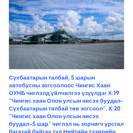
Сүхбаатарын талбай, 5 шарын
автобусны зогсоолоос Чингис Хаан
ОУНБ чиглэлд үйлчилгээ үзүүлдэг Х:19
“Чингис хаан Олон улсын нисэх буудал-
Сүхбаатарын талбай төв зогсоол”, Х:20
“Чингис хаан Олон улсын нисэх
буудал-5 шар” чиглэл нь зорчигч урсгал
багатай байгаа тул Нийтийн тээврийн