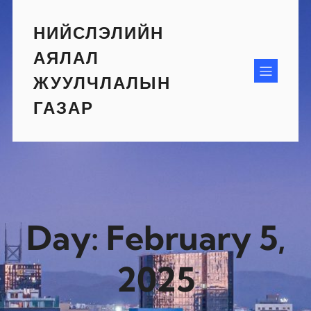
Skip
to
НИЙСЛЭЛИЙН
content
АЯЛАЛ
ЖУУЛЧЛАЛЫН
ГАЗАР
Day:
February 5,
2025