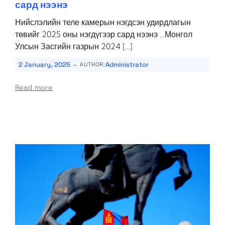
сард нээнэ
Нийслэлийн теле камерын нэгдсэн удирдлагын
төвийг 2025 оны нэгдүгээр сард нээнэ …Монгол
Улсын Засгийн газрын 2024 […]
-
2 January, 2025
Administrator
AUTHOR:
Read more