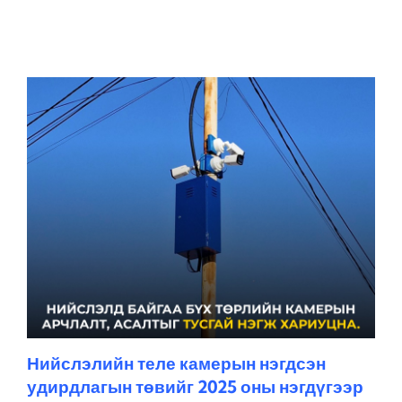
Нийслэлийн теле камерын нэгдсэн
удирдлагын төвийг 2025 оны нэгдүгээр