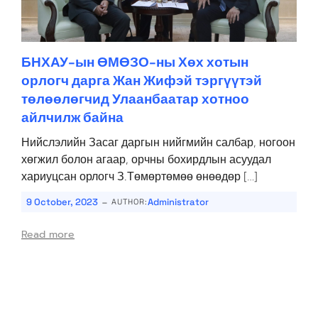
БНХАУ-ын ӨМӨЗО-ны Хөх хотын
орлогч дарга Жан Жифэй тэргүүтэй
төлөөлөгчид Улаанбаатар хотноо
айлчилж байна
Нийслэлийн Засаг даргын нийгмийн салбар, ногоон
хөгжил болон агаар, орчны бохирдлын асуудал
хариуцсан орлогч З.Төмөртөмөө өнөөдөр […]
-
9 October, 2023
Administrator
AUTHOR:
Read more